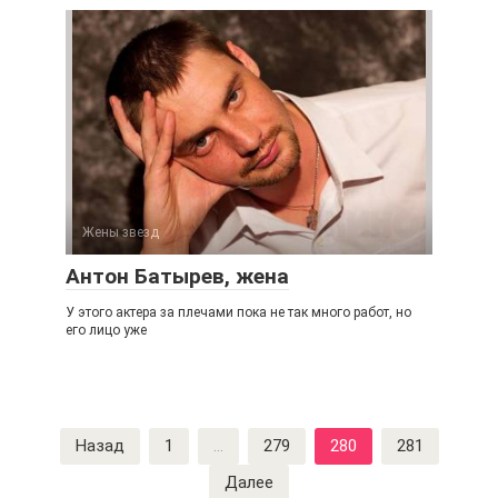
Жены звезд
Антон Батырев, жена
У этого актера за плечами пока не так много работ, но
его лицо уже
Навигация
Назад
1
…
279
280
281
по
Далее
записям